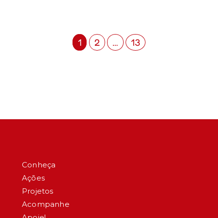
1
2
…
13
Conheça
Ações
Projetos
Acompanhe
Apoie!