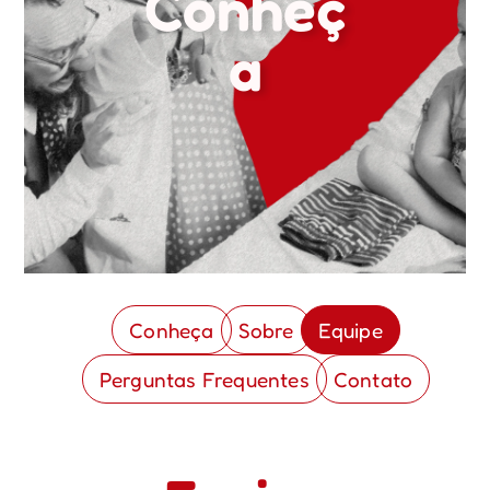
Conheç
a
Conheça
Sobre
Equipe
Perguntas Frequentes
Contato