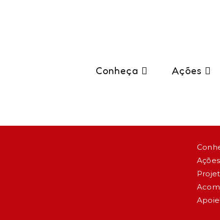
Conheça
Ações
Conh
Ações
Proje
Acom
Apoie