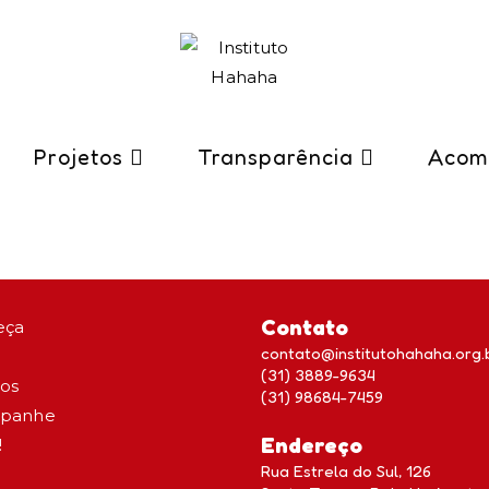
Projetos
Transparência
Acom
Contato
eça
contato@institutohahaha.org.
(31) 3889-9634
tos
(31) 98684-7459
panhe
Endereço
!
Rua Estrela do Sul, 126