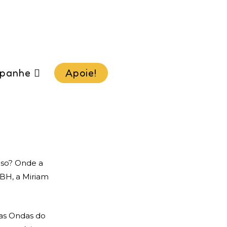
panhe
Apoie!
oso? Onde a
 BH, a Miriam
Nas Ondas do