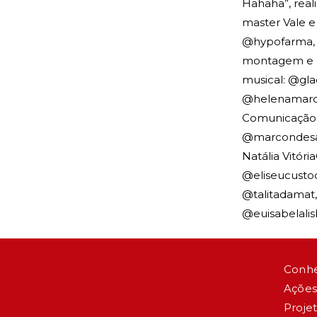
Hahaha”, real
master Vale e 
⁠@hypofarma⁠, 
montagem e rote
musical: ⁠⁠⁠⁠@
⁠⁠⁠⁠@helenamar
Comunicação: ⁠⁠
⁠⁠⁠⁠@marcondesa
Natália Vitóri
⁠⁠⁠⁠@eliseucusto
⁠⁠⁠⁠@talitadamat
⁠⁠⁠⁠@euisabelalis
Conh
Ações
Proje