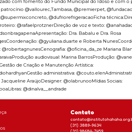
izado com fomento do Fundo Municipal do Idoso e com o p
patrocínio ⁠@vallourec⁠,Tambasa, ⁠@premierpet⁠, ⁠@fundacaoa
⁠@supermixconcreto⁠, ⁠@dufriorefrigeracao⁠⁠Ficha técnica:Dire
iro: ⁠⁠⁠⁠@rafaelprotzner⁠⁠⁠⁠Direção de voz e texto: ⁠⁠⁠⁠@anahadad_
gladsonbragapena⁠⁠⁠⁠Apresentação: Dra. Babalu e Dra. Rosa
qes⁠⁠⁠⁠⁠Coordenação: ⁠⁠⁠⁠@gyuliana.duarte⁠⁠⁠⁠ e Roberta NunesCoo
⁠⁠@robertagnunes⁠⁠⁠⁠Cenografia: ⁠⁠⁠⁠@oficina_da_ze⁠⁠⁠⁠ Mariana Bl
raiva⁠⁠⁠⁠Produção audiovisual: Marina BarrosProdução: ⁠⁠⁠⁠@vanessa_
aGestão de Criação e Manutenção Artística:
diohardhyan⁠⁠⁠⁠Gestão administrativa: ⁠⁠⁠⁠@couto.elen⁠⁠⁠⁠Administrati
⁠⁠⁠⁠, Jacqueline AraújoDesigner: ⁠⁠⁠⁠@olabrunoo⁠⁠⁠⁠Mídias Sociais:
boa⁠⁠⁠⁠Libras: ⁠⁠⁠⁠@dinalva__andrade⁠⁠⁠
Contato
eça
contato@institutohahaha.org.
(31) 3889-9634
tos
(31) 98684-7459