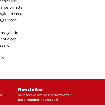
atrocínio
rcelormittal⁠,
ção artística,
⁠⁠⁠⁠Direção
rdenação de
ancoEdição:
cri⁠⁠⁠⁠,
vo:
Newsletter
br
Se inscreva em nossa Newsletter
para receber novidades!