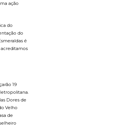
 uma ação
ica do
entação do
Esmeraldas é
e acreditamos
çarão 19
Metropolitana.
das Dores de
do Velho
asa de
selheiro