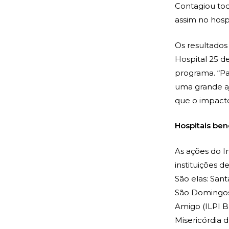
Contagiou tod
assim no hospi
Os resultados
Hospital 25 d
programa. “Pa
uma grande aj
que o impacto
Hospitais ben
As ações do I
instituições d
São elas: San
São Domingos 
Amigo (ILPI B
Misericórdia 