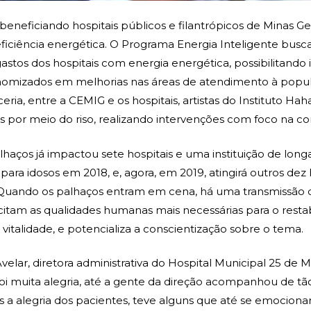
beneficiando hospitais públicos e filantrópicos de Minas G
 eficiência energética. O Programa Energia Inteligente busca
stos dos hospitais com energia energética, possibilitando i
nomizados em melhorias nas áreas de atendimento à popul
ceria, entre a CEMIG e os hospitais, artistas do Instituto H
s por meio do riso, realizando intervenções com foco na co
lhaços já impactou sete hospitais e uma instituição de long
ara idosos em 2018, e, agora, em 2019, atingirá outros dez 
 Quando os palhaços entram em cena, há uma transmissão 
citam as qualidades humanas mais necessárias para o rest
vitalidade, e potencializa a conscientização sobre o tema.
velar, diretora administrativa do Hospital Municipal 25 de 
foi muita alegria, até a gente da direção acompanhou de 
s a alegria dos pacientes, teve alguns que até se emociona