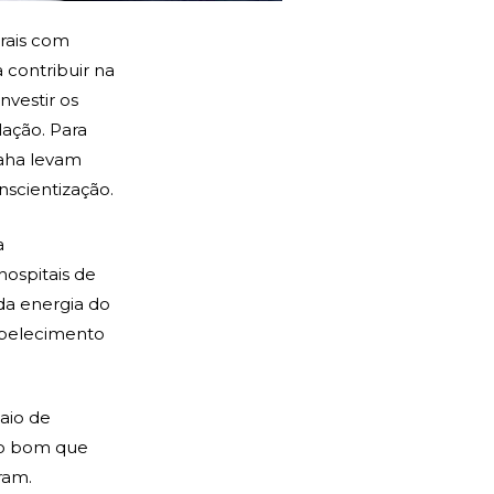
erais com
 contribuir na
nvestir os
ação. Para
ahaha levam
nscientização.
a
hospitais de
da energia do
abelecimento
Maio de
tão bom que
ram.