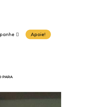
panhe
Apoie!
O PARA