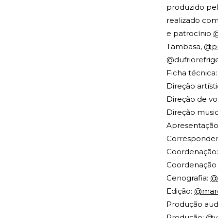
produzido pel
realizado com
e patrocínio
@
Tambasa,
@pr
@dufriorefrig
Ficha técnica:
Direção artís
Direção de vo
Direção music
Apresentação:
Correspondent
Coordenação
Coordenação
Cenografia:
@
Edição:
@marc
Produção audi
Produção:
@v