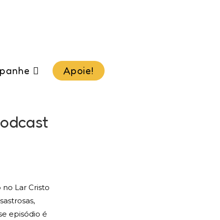
panhe
Apoie!
Podcast
no Lar Cristo
sastrosas,
sse episódio é