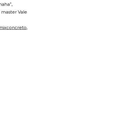
haha”,
 master Vale
ixconcreto
,