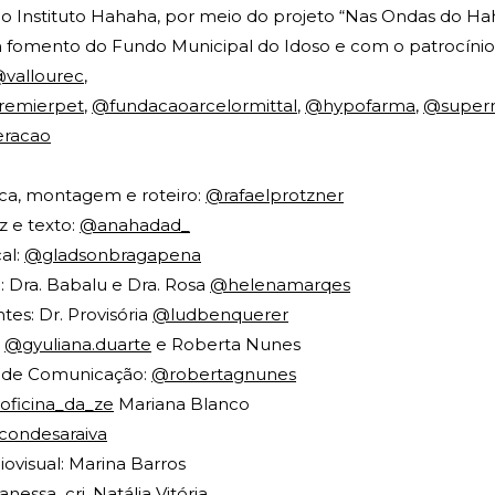
o Instituto Hahaha, por meio do projeto “Nas Ondas do Ha
 fomento do Fundo Municipal do Idoso e com o patrocínio
vallourec
,
emierpet
,
@fundacaoarcelormittal
,
@hypofarma
,
@superm
eracao
tica, montagem e roteiro:
@rafaelprotzner
z e texto:
@anahadad_
al:
@gladsonbragapena
 Dra. Babalu e Dra. Rosa
@helenamarqes
es: Dr. Provisória
@ludbenquerer
:
@gyuliana.duarte
e Roberta Nunes
 de Comunicação:
@robertagnunes
oficina_da_ze
Mariana Blanco
ondesaraiva
ovisual: Marina Barros
anessa_cri
, Natália Vitória