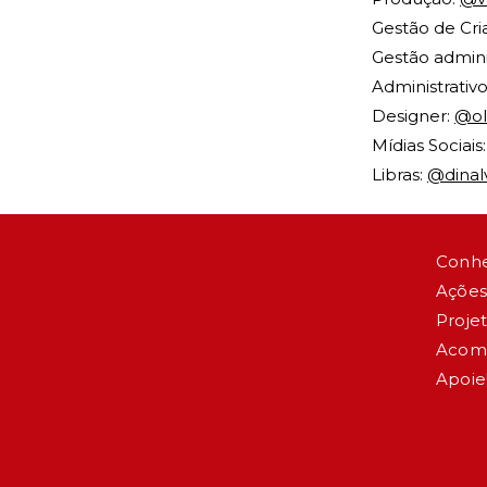
Gestão de Cri
Gestão admini
Administrativ
Designer:
@ol
Mídias Sociais
Libras:
@dinal
Conh
Ações
Proje
Acom
Apoie