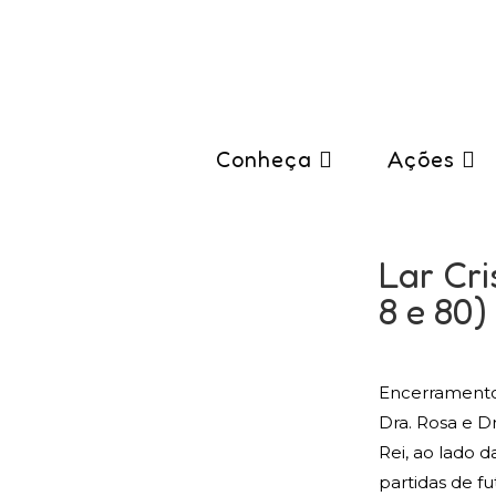
Conheça
Ações
Lar Cri
8 e 80)
Encerramento 
Dra. Rosa e D
Rei, ao lado d
partidas de fu