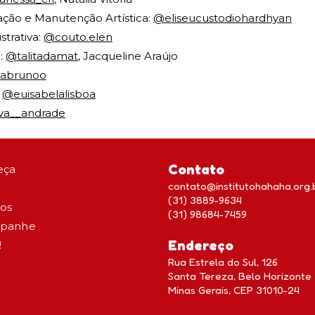
ação e Manutenção Artística:
@eliseucustodiohardhyan
strativa:
@couto.elen
o:
@talitadamat
, Jacqueline Araújo
abrunoo
:
@euisabelalisboa
va__andrade
Contato
eça
contato@institutohahaha.org.
(31) 3889-9634
tos
(31) 98684-7459
panhe
Endereço
!
Rua Estrela do Sul, 126
Santa Tereza, Belo Horizonte
Minas Gerais, CEP 31010-24