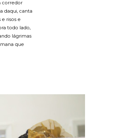
 corredor
a daqui, canta
 e risos e
ra todo lado,
ando lágrimas
semana que