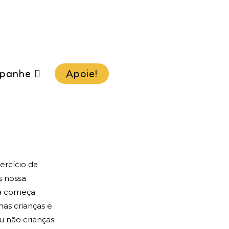
panhe
Apoie!
ercício da
s nossa
ia começa
as crianças e
u não crianças