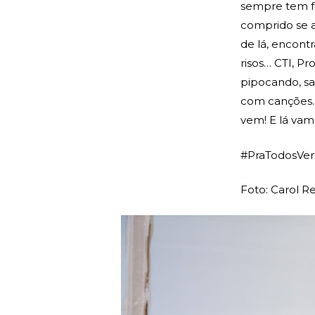
sempre tem f
comprido se a
de lá, encontr
risos… CTI, P
pipocando, sa
com canções. 
vem! E lá vam
#PraTodosVere
Foto: Carol Re