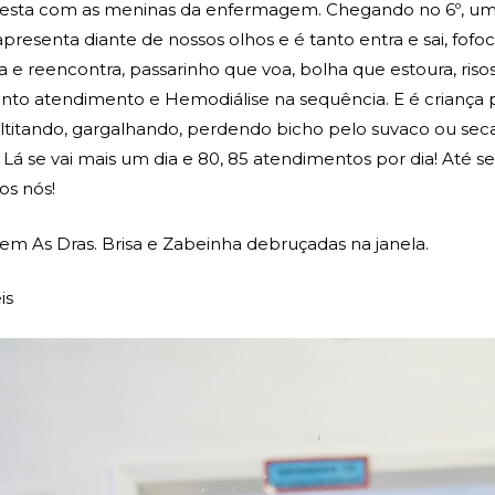
esta com as meninas da enfermagem. Chegando no 6º, um
presenta diante de nossos olhos e é tanto entra e sai, fofoc
a e reencontra, passarinho que voa, bolha que estoura, risos
ronto atendimento e Hemodiálise na sequência. E é criança p
ltitando, gargalhando, perdendo bicho pelo suvaco ou sec
Lá se vai mais um dia e 80, 85 atendimentos por dia! Até 
os nós!
m As Dras. Brisa e Zabeinha debruçadas na janela.
is