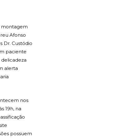
a montagem
ereu Afonso
s Dr. Custódio
 um paciente
a delicadeza
m alerta
aria
contecem nos
às 19h, na
assificação
site
essões possuem