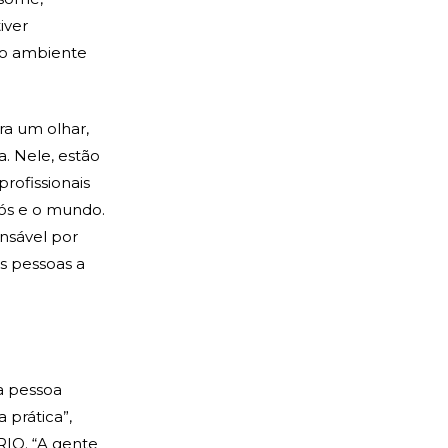
iver
 no ambiente
ra um olhar,
. Nele, estão
profissionais
nós e o mundo.
nsável por
s pessoas a
a pessoa
 prática”,
RIO. “A gente