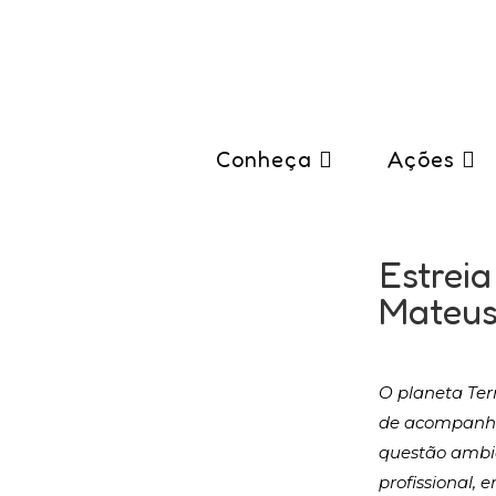
Conheça
Ações
Estrei
Mateus
O planeta Ter
de acompanhá-
questão ambie
profissional,
e