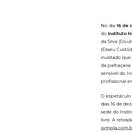
No dia
16 de
do
Instituto 
da Silva (Dou
(Eliseu Custó
inusitado que 
da palhaçaria
sensível do I
profissional 
O espetáculo
dias 16 de dez
sede do Insti
livre. A retir
sympla.com.br