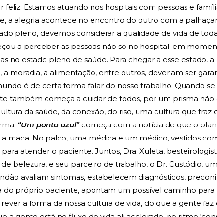
er feliz. Estamos atuando nos hospitais com pessoas e famíl
de, a alegria acontece no encontro do outro com a palhaçar
tado pleno, devemos considerar a qualidade de vida de toda
çou a perceber as pessoas não só no hospital, em momen
as no estado pleno de saúde. Para chegar a esse estado, a a
is, a moradia, a alimentação, entre outros, deveriam ser garan
mundo é de certa forma falar do nosso trabalho. Quando se
te também começa a cuidar de todos, por um prisma não 
ltura da saúde, da conexão, do riso, uma cultura que traz e
irma.
“Um ponto azul”
começa com a notícia de que o plane
ra a maca. No palco, uma médica e um médico, vestidos com
 para atender o paciente. Juntos, Dra. Xuleta, besteirologi
de belezura, e seu parceiro de trabalho, o Dr. Custódio, um
jandão avaliam sintomas, estabelecem diagnósticos, preco
a do próprio paciente, apontam um possível caminho para a
 rever a forma da nossa cultura de vida, do que a gente faz
e a gente está no fluxo de vida ali acelerado, no ritmo ‘co