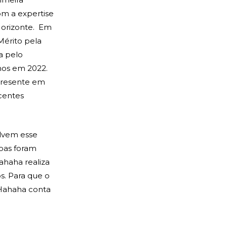
om a expertise
Horizonte. Em
Mérito pela
a pelo
nos em 2022.
 presente em
scentes
olvem esse
oas foram
ahaha realiza
s. Para que o
 Hahaha conta