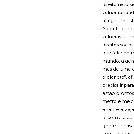
direito nato s
vulnerabilida
atingir um es
A gente come
vulneráveis, m
direitos socia
que falar do 
mundo, a gen
mas de uma cu
o planeta”, af
precisa ir pa
estão prontos
metro e meio 
errante e via
e, com a ajud
gente precisa
correto, porqu