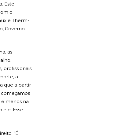
a. Este
 com o
eaux e Therm-
mo, Governo
ha, as
alho.
profissionais
morte, a
 que a partir
as, começamos
o e menos na
 ele. Esse
reito. “É