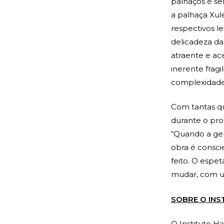
palhaços é se
a palhaça Xul
respectivos l
delicadeza da
atraente e ac
inerente frag
complexidade”
Com tantas qu
durante o pro
“Quando a gen
obra é consci
feito. O espe
mudar, com um
SOBRE O INS
O Instituto H