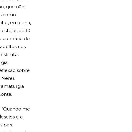
no, que não
as como
atar, em cena,
festejos de 10
 contrário do
 adultos nos
nstituto,
rgia
eflexão sobre
m Nereu
dramaturgia
conta.
6. “Quando me
esejos e a
as para