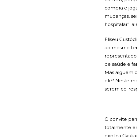
compra e joga
mudanças, ser
hospitalar”, a
Eliseu Custód
ao mesmo temp
representados 
de saúde e fa
Mas alguém c
ele? Neste m
serem co-resp
O convite par
totalmente eng
explica Gyuli