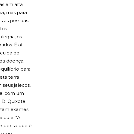
ias em alta
ia, mas para
s as pessoas.
tos
legria, os
tidos. É aí
 cuida do
da doença,
quilíbrio para
ta terra
 seus jalecos,
sta, com um
 D. Quixote,
nizam exames
 cura. “A
 e pensa que é
nsome,