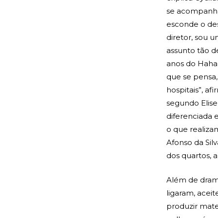
se acompanha,
esconde o des
diretor, sou 
assunto tão d
anos do Hahah
que se pensa,
hospitais”, af
segundo Elise
diferenciada 
o que realiza
Afonso da Silv
dos quartos, a
Além de dram
ligaram, acei
produzir mater