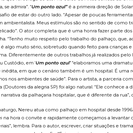
 se admira”. “
Um ponto azul”
é a primeira direção de Sola
afio de estar do outro lado. “Apesar de poucas ferrament
um ambientalista. Meus estímulos são no sentido de como tr
elicado”. O ator completa que é uma honra fazer parte dos 
a. “Tenho muito respeito pelo trabalho do palhaço, que, ao
 é algo muito sério, sobretudo quando feito para crianças e
irma. Diferentemente de outros trabalhos já realizados pelo I
u Custódio, em ‘
Um ponto azul’
“elaboramos uma dramatu
e inédita, em que o cenário também é um hospital. É uma r
mos nos ambientes de saúde”. Para o artista, a parceria co
a (Doutores da alegria SP) foi algo natural. “Ele conhece a 
 narrativa da palhaçaria hospitalar, que é diferente da rua”, 
aturgo, Nereu atua como palhaço em hospital desde 199
tei na hora o convite e rapidamente começamos a levantar d
iais”, lembra. Para o autor, escrever, criar situações e tram