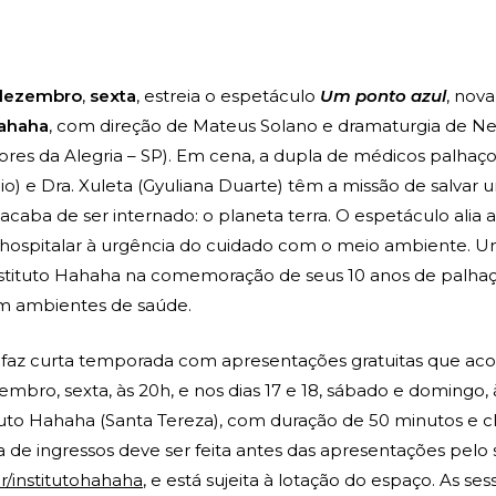
 dezembro
,
sexta
, estreia o espetáculo
Um ponto azul
, nov
Hahaha
, com direção de Mateus Solano e dramaturgia de N
tores da Alegria – SP). Em cena, a dupla de médicos palhaço
dio) e Dra. Xuleta (Gyuliana Duarte) têm a missão de salvar
acaba de ser internado: o planeta terra. O espetáculo alia 
 hospitalar à urgência do cuidado com o meio ambiente. U
nstituto Hahaha na comemoração de seus 10 anos de palhaç
em ambientes de saúde.
 faz curta temporada com apresentações gratuitas que a
embro, sexta, às 20h, e nos dias 17 e 18, sábado e domingo, 
tuto Hahaha (Santa Tereza), com duração de 50 minutos e cl
ada de ingressos deve ser feita antes das apresentações pelo 
/institutohahaha
, e está sujeita à lotação do espaço. As s