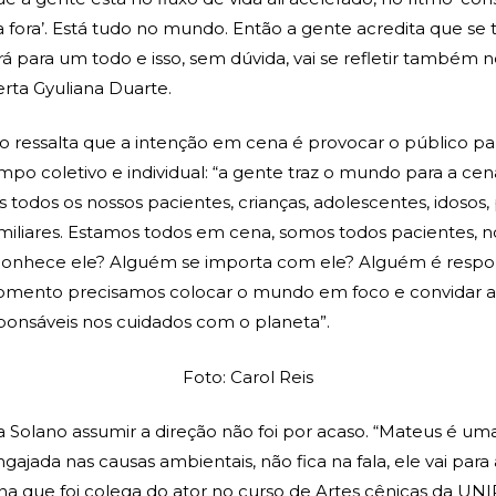
 fora’. Está tudo no mundo. Então a gente acredita que se t
á para um todo e isso, sem dúvida, vai se refletir também
lerta Gyuliana Duarte.
io ressalta que a intenção em cena é provocar o público pa
o coletivo e individual: “a gente traz o mundo para a cena
todos os nossos pacientes, crianças, adolescentes, idosos, 
miliares. Estamos todos em cena, somos todos pacientes, 
onhece ele? Alguém se importa com ele? Alguém é respo
omento precisamos colocar o mundo em foco e convidar a
onsáveis nos cuidados com o planeta”.
Foto: Carol Reis
a Solano assumir a direção não foi por acaso. “Mateus é um
ajada nas causas ambientais, não fica na fala, ele vai para a
ana que foi colega do ator no curso de Artes cênicas da UNI