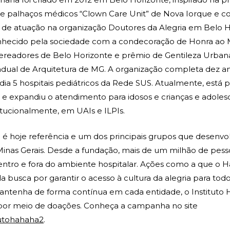
e palhaços médicos “Clown Care Unit” de Nova Iorque e c
 de atuação na organização Doutores da Alegria em Belo 
onhecido pela sociedade com a condecoração de Honra ao 
ereadores de Belo Horizonte e prêmio de Gentileza Urban
dual de Arquitetura de MG. A organização completa dez a
ndia 5 hospitais pediátricos da Rede SUS. Atualmente, está
es e expandiu o atendimento para idosos e crianças e adole
titucionalmente, em UAIs e ILPIs.
 é hoje referência e um dos principais grupos que desenv
inas Gerais. Desde a fundação, mais de um milhão de pess
entro e fora do ambiente hospitalar. Ações como a que o H
a busca por garantir o acesso à cultura da alegria para todo
antenha de forma contínua em cada entidade, o Instituto
por meio de doações. Conheça a campanha no site
tutohahaha2
.