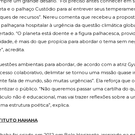
mpre um grande desafio. “Foi preciso antes conhecer em s
eta e o palhaço Custódio para aí entrever seus temperame
eques de recursos”. Nereu comenta que recebeu a proposta
 palhaçaria hospitalar à urgência da questão climática glo
ertado. “O planeta está doente e a figura palhacesca, provi
ilidade, é mais do que propícia para abordar o tema sem ne
, acredita.
estões ambientais para abordar, de acordo com a atriz Gyu
cesso colaborativo, delimitar se tornou uma missão quase i
te fala de mundo, são muitas urgências”. Ela reforça que o
entizar o público. “Não queremos passar uma cartilha do q
táculo não é educacional, mas vai trazer reflexões sobre a u
a estrutura poética”, explica.
TITUTO HAHAHA
ahaha foi criado em 2012 em Belo Horizonte, inspirado na pr