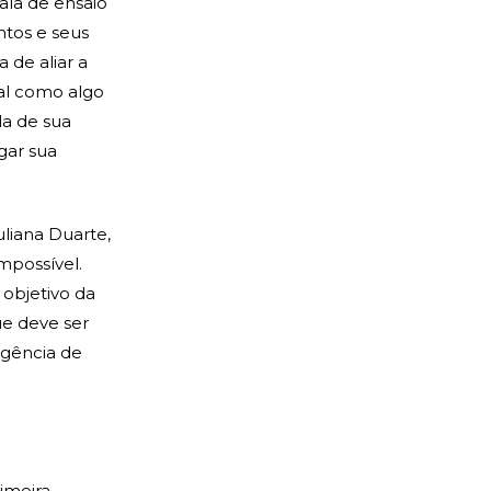
ala de ensaio
ntos e seus
 de aliar a
bal como algo
da de sua
gar sua
liana Duarte,
mpossível.
 objetivo da
ue deve ser
rgência de
imeira