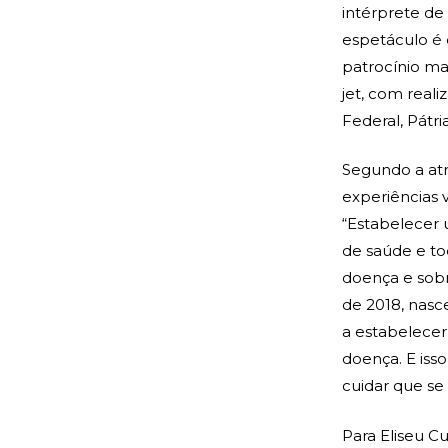
intérprete de 
espetáculo é 
patrocínio ma
jet, com reali
Federal, Pátri
Segundo a atr
experiências v
“Estabelecer 
de saúde e to
doença e sobr
de 2018, nasc
a estabelecer
doença. E is
cuidar que se
Para Eliseu Cu