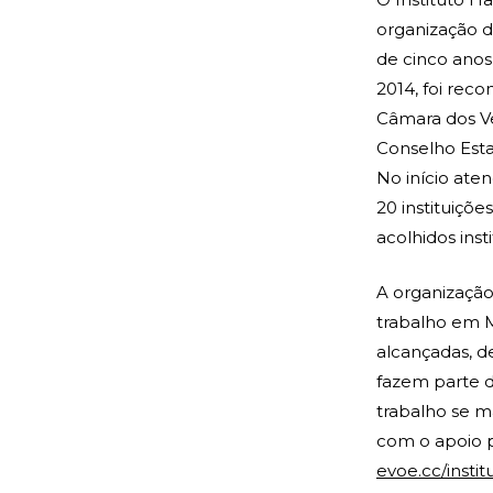
organização d
de cinco anos
2014, foi rec
Câmara dos V
Conselho Esta
No início ate
20 instituiçõ
acolhidos ins
A organização
trabalho em M
alcançadas, d
fazem parte d
trabalho se m
com o apoio 
evoe.cc/insti