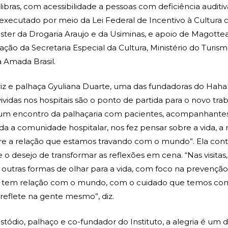
libras, com acessibilidade a pessoas com deficiência auditiv
executado por meio da Lei Federal de Incentivo à Cultura
ster da Drogaria Araujo e da Usiminas, e apoio de Magott
zação da Secretaria Especial da Cultura, Ministério do Turis
a Amada Brasil.
iz e palhaça Gyuliana Duarte, uma das fundadoras do Haha
ividas nos hospitais são o ponto de partida para o novo trab
um encontro da palhaçaria com pacientes, acompanhantes, 
da a comunidade hospitalar, nos fez pensar sobre a vida, a 
e a relação que estamos travando com o mundo”. Ela conta
e o desejo de transformar as reflexões em cena. “Nas visit
 outras formas de olhar para a vida, com foco na prevençã
so tem relação com o mundo, com o cuidado que temos com
 reflete na gente mesmo”, diz.
stódio, palhaço e co-fundador do Instituto, a alegria é um di