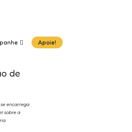
panhe
Apoie!
ão de
 se encarrega
l sobre a
ria