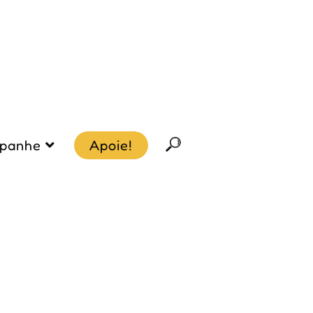
panhe
Apoie!