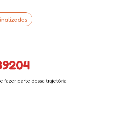
finalizados
39204
azer parte dessa trajetória.